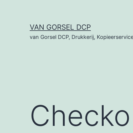
Ga
naar
de
VAN GORSEL DCP
inhoud
van Gorsel DCP, Drukkerij, Kopieerserv
Checko