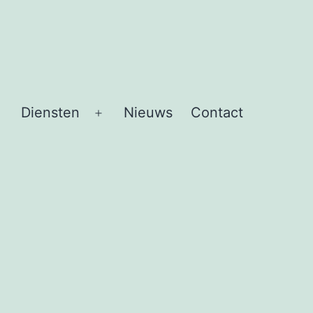
Diensten
Nieuws
Contact
Open
Open
menu
menu